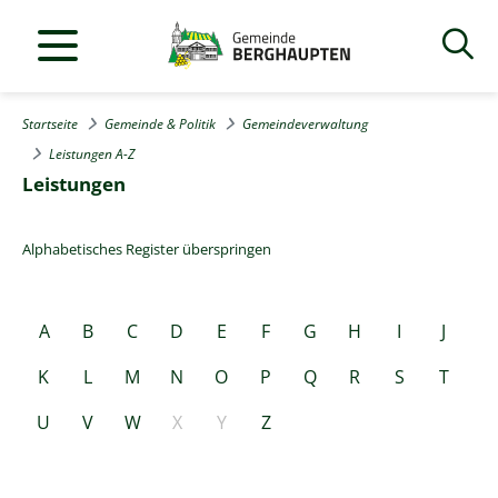
Startseite
Gemeinde & Politik
Gemeindeverwaltung
Leistungen A-Z
Leistungen
Alphabetisches Register überspringen
A
B
C
D
E
F
G
H
I
J
K
L
M
N
O
P
Q
R
S
T
U
V
W
X
Y
Z