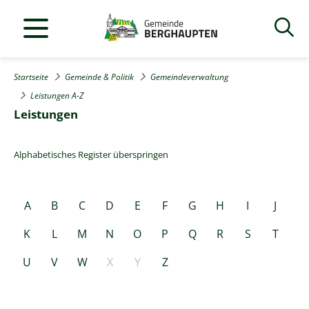
Startseite
Gemeinde & Politik
Gemeindeverwaltung
Leistungen A-Z
Leistungen
Alphabetisches Register überspringen
A
B
C
D
E
F
G
H
I
J
K
L
M
N
O
P
Q
R
S
T
U
V
W
X
Y
Z