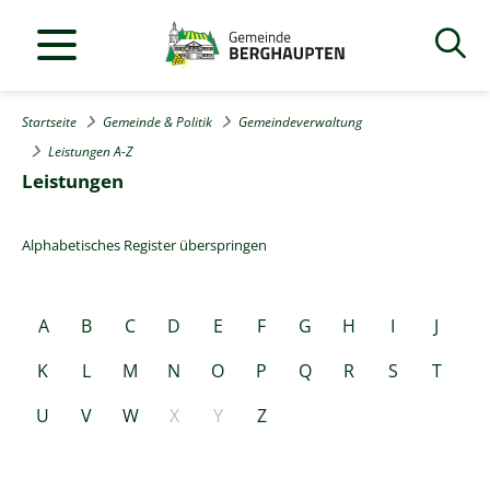
Startseite
Gemeinde & Politik
Gemeindeverwaltung
Leistungen A-Z
Leistungen
Alphabetisches Register überspringen
A
B
C
D
E
F
G
H
I
J
K
L
M
N
O
P
Q
R
S
T
U
V
W
X
Y
Z